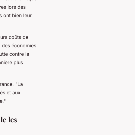
ves lors des
s ont bien leur
urs coûts de
par des économies
utte contre la
anière plus
urance,
"La
rés et aux
e."
le les