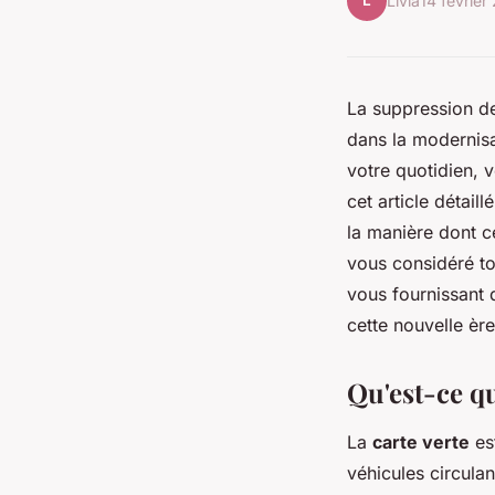
L
Livia
14 février
La suppression de
dans la modernis
votre quotidien, 
cet article détaill
la manière dont c
vous considéré tou
vous fournissant 
cette nouvelle èr
Qu'est-ce qu
La
carte verte
es
véhicules circula