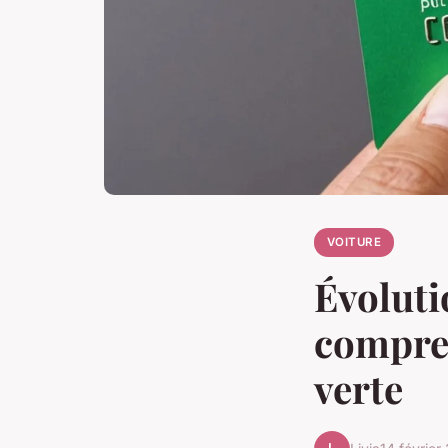
VOITURE
Évoluti
compren
verte