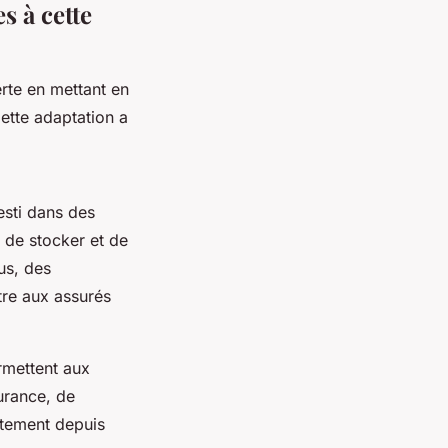
s à cette
rte en mettant en
ette adaptation a
esti dans des
 de stocker et de
us, des
tre aux assurés
rmettent aux
surance, de
ctement depuis