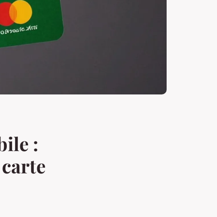
ile :
 carte