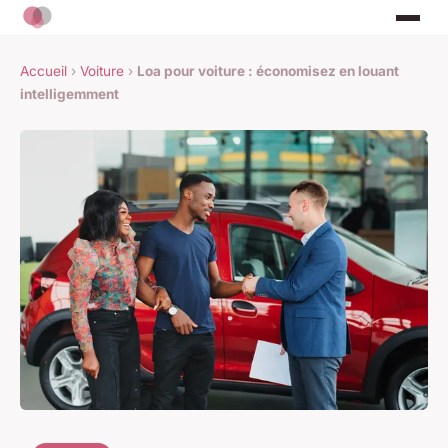
Accueil
›
Voiture
›
Loa pour voiture : économisez en louant
intelligemment