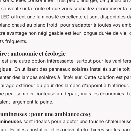
isons. Elles consomment très peu d’énergie, ce qui est un 
 souvent sur la route et que vous souhaitez économiser la b
s LED offrent une luminosité excellente et sont disponibles d
u blanc chaud au blanc froid, pour s’adapter à toutes vos am
utre avantage non négligeable est leur longue durée de vie, 
s fréquents.
ire : autonomie et écologie
e est une autre option intéressante, surtout pour les vanlifer
gique
. En utilisant des panneaux solaires installés sur le toi
ter des lampes solaires à l’intérieur. Cette solution est pa
lairage extérieur ou pour des lampes d’appoint à l’intérieur. 
e peut sembler coûteuse au départ, mais les économies d’é
alent largement la peine.
 lumineuses : pour une ambiance cosy
umineuses
sont idéales pour ajouter une touche chaleureuse
é. Faciles à installer, elles peuvent être fixées sur les par