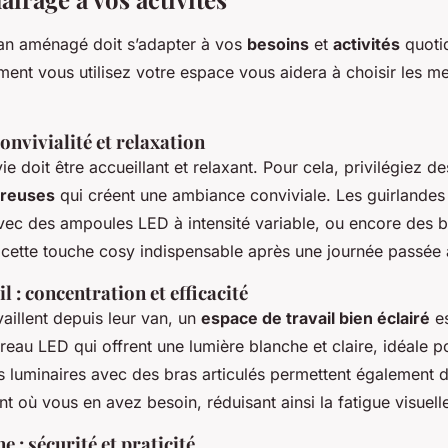
van aménagé doit s’adapter à vos
besoins
et
activités
quotid
t vous utilisez votre espace vous aidera à choisir les mei
convivialité et relaxation
e doit être accueillant et relaxant. Pour cela, privilégiez d
ureuses
qui créent une ambiance conviviale. Les guirlandes
vec des ampoules LED à intensité variable, ou encore des 
cette touche cosy indispensable après une journée passée 
l : concentration et efficacité
aillent depuis leur van, un
espace de travail bien éclairé
es
eau LED qui offrent une lumière blanche et claire, idéale p
s luminaires avec des bras articulés permettent également de
t où vous en avez besoin, réduisant ainsi la fatigue visuell
e : sécurité et praticité