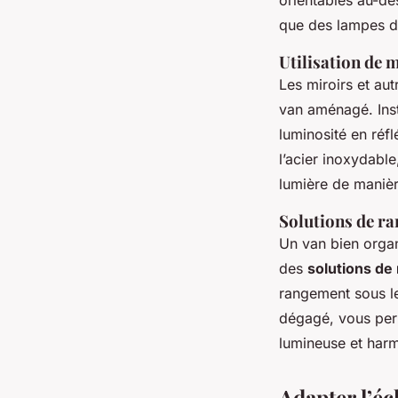
que des lampes de 
Utilisation de m
Les miroirs et au
van aménagé. Inst
luminosité en réf
l’acier inoxydable
lumière de manièr
Solutions de ra
Un van bien organ
des
solutions de
rangement sous le
dégagé, vous perm
lumineuse et har
Adapter l’éc