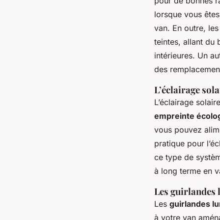
pour de bonnes ra
lorsque vous êtes
van. En outre, le
teintes, allant d
intérieures. Un a
des remplacement
L’éclairage sola
L’éclairage solair
empreinte écolo
vous pouvez alimen
pratique pour l’éc
ce type de systèm
à long terme en v
Les guirlandes
Les
guirlandes l
à votre van aménag