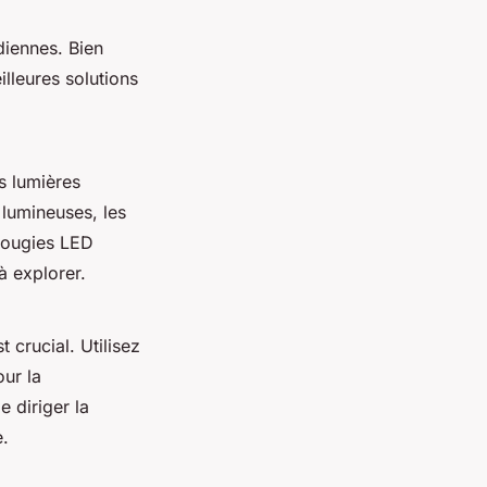
iennes. Bien
lleures solutions
es lumières
 lumineuses, les
bougies LED
à explorer.
t crucial. Utilisez
our la
 diriger la
e.