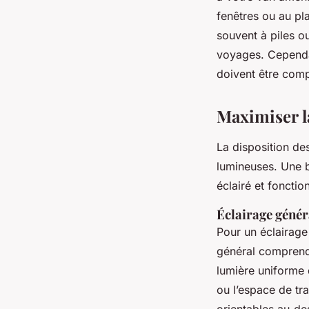
fenêtres ou au pl
souvent à piles o
voyages. Cependan
doivent être comp
Maximiser la
La disposition de
lumineuses. Une b
éclairé et fonctio
Éclairage génér
Pour un éclairag
général comprend 
lumière uniforme d
ou l’espace de tr
orientables au-des