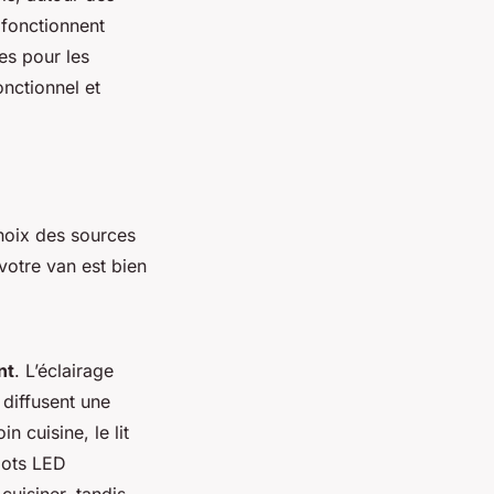
 fonctionnent
es pour les
onctionnel et
choix des sources
votre van est bien
nt
. L’éclairage
diffusent une
 cuisine, le lit
pots LED
cuisiner, tandis